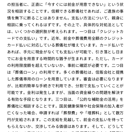
の担当者に、正直に「今すぐには前金が用意できない」という状
況を相談することです。信頼できる葬儀社であれば、ご遺族の事
情を無下に断ることはありません。支払い方法について、親身に
相談に乗ってくれるはずです。その上で、具体的な対処法として
は、いくつかの選択肢が考えられます。一つ目は「クレジットカ
ードでの支払い」です。近年、前金や葬儀費用全額のクレジット
カード払いに対応している葬儀社が増えています。カード払いで
あれば、手元に現金がなくても支払いが可能で、引き落とし日ま
でにお金を用意する時間的な猶予が生まれます。ただし、カード
の利用限度額を超えていないか、事前に確認が必要です。二つ目
は「葬儀ローン」の利用です。多くの葬儀社は、信販会社と提携
した葬儀専用のローンを用意しています。審査は必要になります
が、比較的簡単な手続きで利用でき、分割で支払っていくことが
可能です。金利は発生しますが、当面の資金繰りの問題を解決す
る有効な手段となります。三つ目は、「公的な補助金の活用」を
葬儀社に相談することです。国民健康保険や社会保険の加入者が
亡くなった場合、申請すれば「葬祭費」や「埋葬料」として数万
円が支給されます。この支給を見越して、前金の支払いを待って
もらえないか、交渉してみる価値はあります。そして、どうして