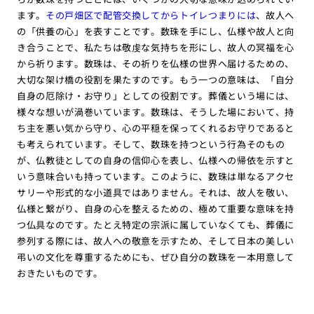
ます。
その戸畑区で配管交換してからトイレつまりには
、故人へ
の「供養の心」を表すことです。数珠を手にし、仏様や故人と向
き合うことで、私たちは敬虔な気持ちを形にし、故人の冥福を心
から祈ります。数珠は、その祈りを仏様の世界へ届けるための、
大切な架け橋の役割を果たすのです。もう一つの意味は、「自分
自身の厄除け・お守り」としての役割です。葬儀という場には、
様々な想いが渦巻いています。数珠は、そうした場において、持
ち主を悪い気から守り、心の平穏を保ってくれるお守りであると
も考えられています。そして、数珠を持つという行為そのもの
が、仏教徒としての自身の信仰心を表し、仏様への帰依を示すと
いう意味合いも持っています。このように、数珠は単なるアクセ
サリーや形式的な小道具ではありません。それは、故人を敬い、
仏様と繋がり、自身の心を整えるための、極めて重要な意味を持
つ仏具なのです。たとえ特定の宗派に属していなくても、葬儀に
参列する際には、故人への敬意を示すため、そして日本の美しい
弔いの文化を尊重するためにも、ぜひ自分の数珠を一本用意して
おきたいものです。