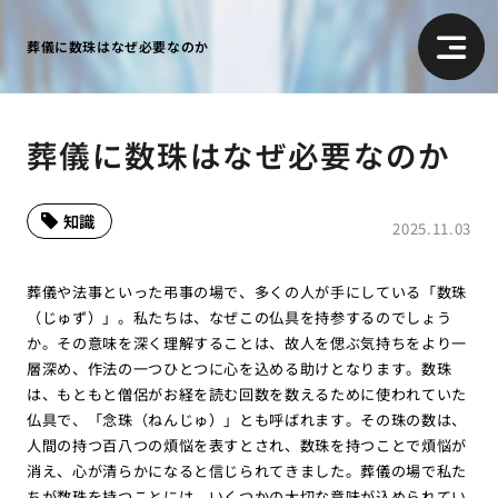
葬儀に数珠はなぜ必要なのか
葬儀に数珠はなぜ必要なのか
知識
2025.11.03
葬儀や法事といった弔事の場で、多くの人が手にしている「数珠
（じゅず）」。私たちは、なぜこの仏具を持参するのでしょう
か。その意味を深く理解することは、故人を偲ぶ気持ちをより一
層深め、作法の一つひとつに心を込める助けとなります。数珠
は、もともと僧侶がお経を読む回数を数えるために使われていた
仏具で、「念珠（ねんじゅ）」とも呼ばれます。その珠の数は、
人間の持つ百八つの煩悩を表すとされ、数珠を持つことで煩悩が
消え、心が清らかになると信じられてきました。葬儀の場で私た
ちが数珠を持つことには、いくつかの大切な意味が込められてい